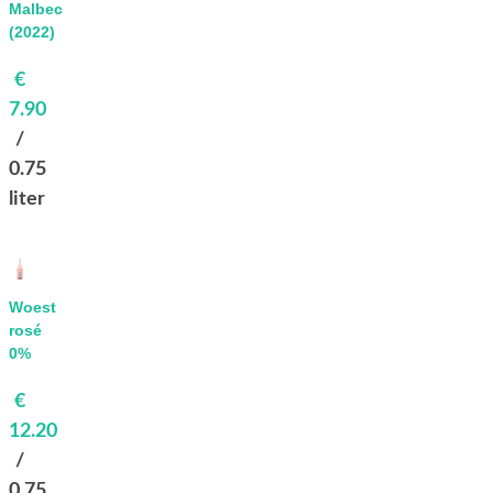
Malbec
(2022)
€
7.90
/
0.75
liter
Bekijk
Woest
rosé
0%
€
12.20
/
0.75