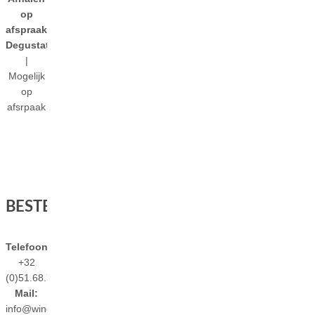
op
afspraak
Degustaties
|
Mogelijk
op
afsrpaak
BESTELLEN
Telefoon:
+32
(0)51.68.79.84
Mail:
info@wines4you.be