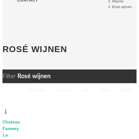
CONTACT
Wijnen
Rosé wijnen
ROSÉ WIJNEN
Filter
Rosé wijnen
Toon alles
Inhoud
Jaar
Land
Regio
Bekijk
Chateau
Famaey
Le