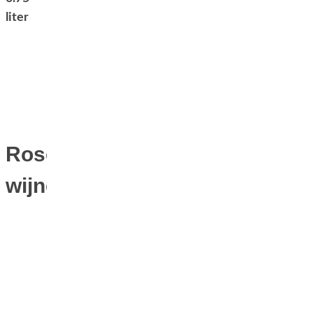
liter
Rosé
wijnen