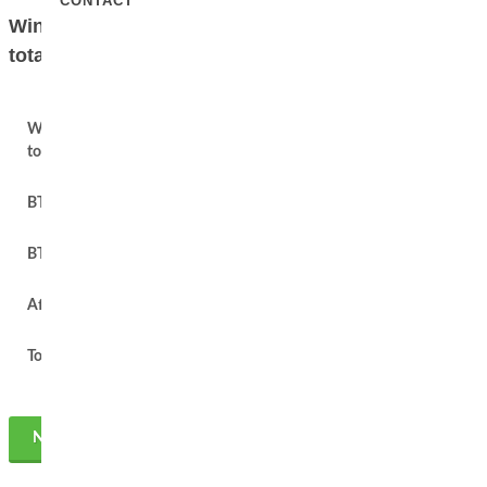
CONTACT
Winkelwagen
totaal
Winkelwagen
€ 0
totaal
BTW 6%
€ 0
BTW 21%
€ 0
Afhaling
Gratis
Totaal
€ 0
NAAR UW GEGEVENS