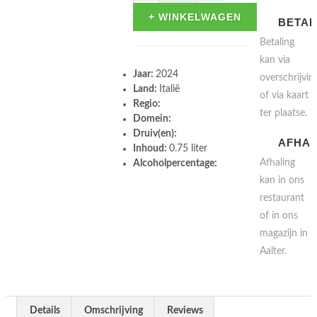
+ WINKELWAGEN
BETAL
Betaling
kan via
Jaar:
2024
overschrijvin
Land:
Italië
of via kaart
Regio:
ter plaatse.
Domein:
Druiv(en):
AFHAL
Inhoud:
0.75 liter
Afhaling
Alcoholpercentage:
kan in ons
restaurant
of in ons
magazijn in
Aalter.
Details
Omschrijving
Reviews