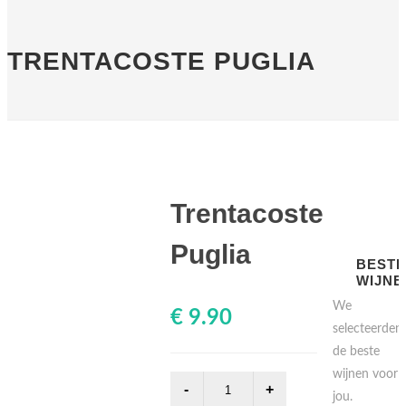
TRENTACOSTE PUGLIA
Trentacoste
Puglia
BEST
WIJNE
We
€ 9.90
selecteerden
de beste
wijnen voor
jou.