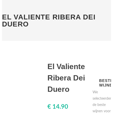
EL VALIENTE RIBERA DEI
DUERO
El Valiente
Ribera Dei
BEST
WIJNE
Duero
We
selecteerden
de beste
€ 14.90
wijnen voor