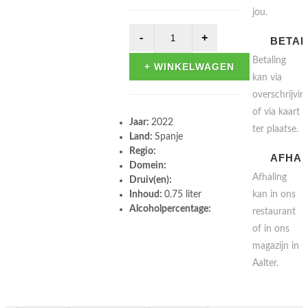
jou.
BETAL
Betaling
+ WINKELWAGEN
kan via
overschrijvin
of via kaart
Jaar:
2022
ter plaatse.
Land:
Spanje
Regio:
AFHAL
Domein:
Afhaling
Druiv(en):
Inhoud:
0.75 liter
kan in ons
Alcoholpercentage:
restaurant
of in ons
magazijn in
Aalter.