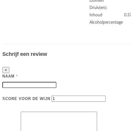
Domein
Druiv(en):
Inhoud
0.37
Alcoholpercentage
Schrijf een review
×
NAAM
*
SCORE VOOR DE WIJN