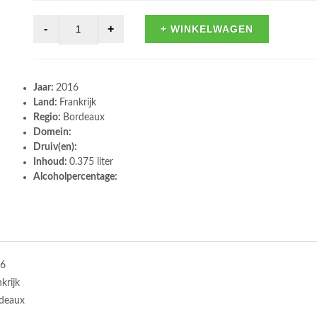
+ WINKELWAGEN
Jaar:
2016
Land:
Frankrijk
Regio:
Bordeaux
Domein:
Druiv(en):
Inhoud:
0.375 liter
Alcoholpercentage:
6
krijk
deaux