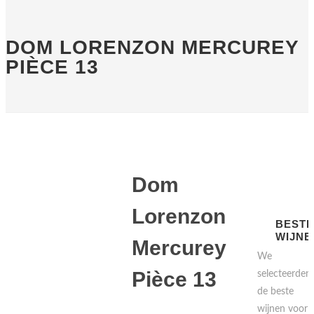
DOM LORENZON MERCUREY
PIÈCE 13
Dom
Lorenzon
BEST
WIJNE
Mercurey
We
Pièce 13
selecteerden
de beste
wijnen voor