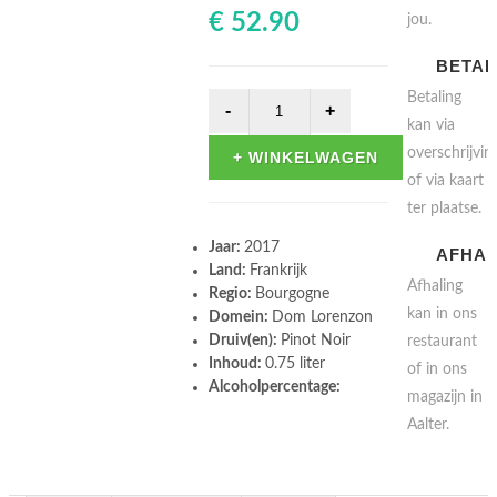
€ 52.90
jou.
BETAL
Betaling
kan via
overschrijvin
+ WINKELWAGEN
of via kaart
ter plaatse.
Jaar:
2017
AFHAL
Land:
Frankrijk
Afhaling
Regio:
Bourgogne
kan in ons
Domein:
Dom Lorenzon
Druiv(en):
Pinot Noir
restaurant
Inhoud:
0.75 liter
of in ons
Alcoholpercentage:
magazijn in
Aalter.